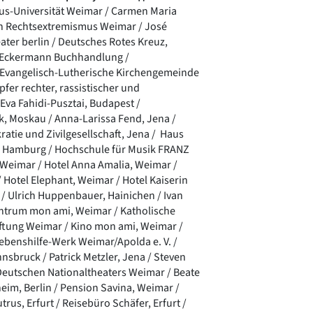
us-Universität Weimar / Carmen Maria
n Rechtsextremismus Weimar / José
ater berlin / Deutsches Rotes Kreuz,
 Eckermann Buchhandlung /
/ Evangelisch-Lutherische Kirchengemeinde
pfer rechter, rassistischer und
 Eva Fahidi-Pusztai, Budapest /
k, Moskau / Anna-Larissa Fend, Jena /
okratie und Zivilgesellschaft, Jena / Haus
, Hamburg / Hochschule für Musik FRANZ
Weimar / Hotel Anna Amalia, Weimar /
Hotel Elephant, Weimar / Hotel Kaiserin
 / Ulrich Huppenbauer, Hainichen / Ivan
zentrum mon ami, Weimar / Katholische
tiftung Weimar / Kino mon ami, Weimar /
Lebenshilfe-Werk Weimar/Apolda e. V. /
nnsbruck / Patrick Metzler, Jena / Steven
Deutschen Nationaltheaters Weimar / Beate
eim, Berlin / Pension Savina, Weimar /
rus, Erfurt / Reisebüro Schäfer, Erfurt /