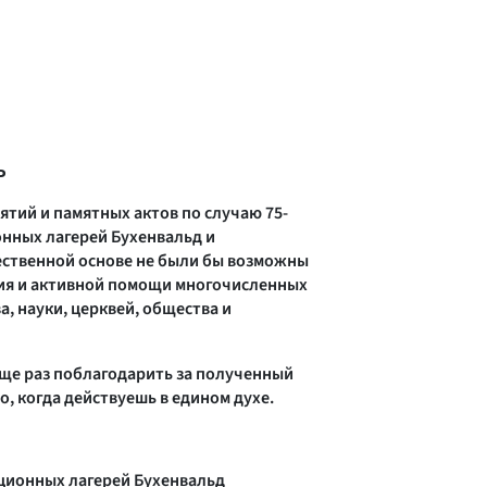
ь
ятий и памятных актов по случаю 75-
нных лагерей Бухенвальд и
ственной основе не были бы возможны
тия и активной помощи многочисленных
а, науки, церквей, общества и
ще раз поблагодарить за полученный
но, когда действуешь в едином духе.
ционных лагерей Бухенвальд