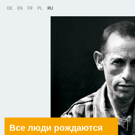
DE
EN
FR
PL
RU
Все люди рождаются