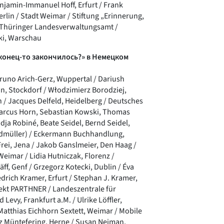
jamin-Immanuel Hoff, Erfurt / Frank
rlin / Stadt Weimar / Stiftung „Erinnerung,
/ Thüringer Landesverwaltungsamt /
ki, Warschau
аконец-то закончилось?» в Немецком
runo Arich-Gerz, Wuppertal / Dariush
n, Stockdorf / Włodzimierz Borodziej,
 / Jacques Delfeld, Heidelberg / Deutsches
Marcus Horn, Sebastian Kowski, Thomas
dja Robiné, Beate Seidel, Bernd Seidel,
ndmüller) / Eckermann Buchhandlung,
rei, Jena / Jakob Ganslmeier, Den Haag /
Weimar / Lidia Hutniczak, Florenz /
äff, Genf / Grzegorz Kotecki, Dublin / Éva
drich Kramer, Erfurt / Stephan J. Kramer,
ojekt PARTHNER / Landeszentrale für
Levy, Frankfurt a.M. / Ulrike Löffler,
Matthias Eichhorn Sextett, Weimar / Mobile
z Müntefering, Herne / Susan Neiman,