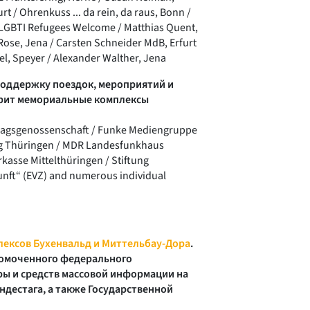
rt / Ohrenkuss ... da rein, da raus, Bonn /
 LGBTI Refugees Welcome / Matthias Quent,
 Rose, Jena / Carsten Schneider MdB, Erfurt
el, Speyer / Alexander Walther, Jena
оддержку поездок, мероприятий и
рит мемориальные комплексы
erlagsgenossenschaft / Funke Mediengruppe
ung Thüringen / MDR Landesfunkhaus
kasse Mittelthüringen / Stiftung
nft“ (EVZ) and numerous individual
ексов Бухенвальд и Миттельбау-Дора
.
омоченного федерального
ры и средств массовой информации на
ндестага, а также Государственной