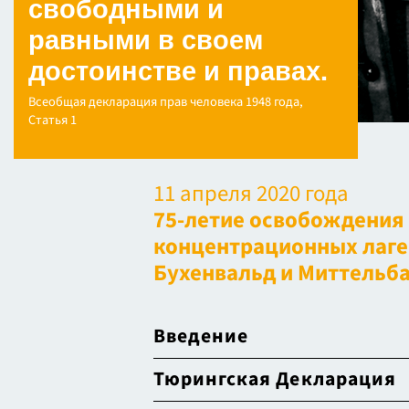
свободными и
равными в своем
достоинстве и правах.
Всеобщая декларация прав человека 1948 года,
Статья 1
11 апреля 2020 года
75-летие освобождения
концентрационных лаге
Бухенвальд и Миттельб
Введение
Тюрингская Декларация