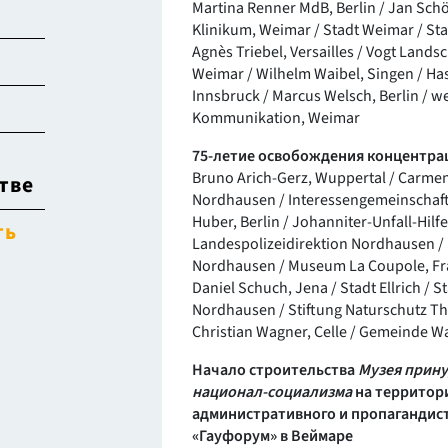
Martina Renner MdB, Berlin / Jan Schö
Klinikum, Weimar / Stadt Weimar / S
Agnès Triebel, Versailles / Vogt Lands
Weimar / Wilhelm Waibel, Singen / H
Innsbruck / Marcus Welsch, Berlin / 
Kommunikation, Weimar
75-летие освобождения концентра
Bruno Arich-Gerz, Wuppertal / Carme
тве
Nordhausen / Interessengemeinschaft 
Huber, Berlin / Johanniter-Unfall-Hilfe 
ть
Landespolizeidirektion Nordhausen / 
Nordhausen / Museum La Coupole, Fra
Daniel Schuch, Jena / Stadt Ellrich / 
Nordhausen / Stiftung Naturschutz Th
Christian Wagner, Celle / Gemeinde W
Начало строительства
Музея прину
национал-социализма
на территор
административного и пропагандист
«Гауфорум» в Веймаре