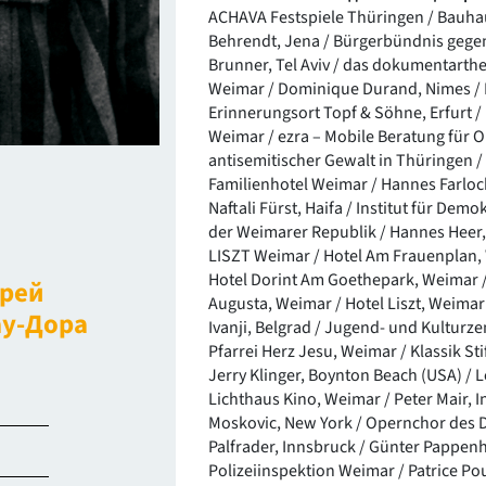
ACHAVA Festspiele Thüringen / Bauha
Behrendt, Jena / Bürgerbündnis gege
Brunner, Tel Aviv / das dokumentarthe
Weimar / Dominique Durand, Nimes /
Erinnerungsort Topf & Söhne, Erfurt 
Weimar / ezra – Mobile Beratung für O
antisemitischer Gewalt in Thüringen /
Familienhotel Weimar / Hannes Farloc
Naftali Fürst, Haifa / Institut für Dem
der Weimarer Republik / Hannes Heer
LISZT Weimar / Hotel Am Frauenplan, 
Hotel Dorint Am Goethepark, Weimar / 
рей
Augusta, Weimar / Hotel Liszt, Weimar
ау-Дора
Ivanji, Belgrad / Jugend- und Kultur
Pfarrei Herz Jesu, Weimar / Klassik S
Jerry Klinger, Boynton Beach (USA) / 
Lichthaus Kino, Weimar / Peter Mair, I
Moskovic, New York / Opernchor des 
Palfrader, Innsbruck / Günter Pappenh
Polizeiinspektion Weimar / Patrice Pout