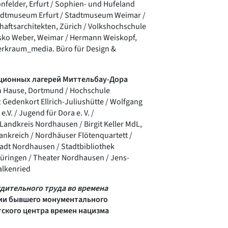
nfelder, Erfurt / Sophien- und Hufeland
tadtmuseum Erfurt / Stadtmuseum Weimar /
chaftsarchitekten, Zürich / Volkshochschule
asko Weber, Weimar / Hermann Weiskopf,
werkraum_media. Büro für Design &
ционных лагерей Миттельбау-Дора
n Hause, Dortmund / Hochschule
Gedenkort Ellrich-Juliushütte / Wolfgang
e.V. / Jugend für Dora e. V. /
Landkreis Nordhausen / Birgit Keller MdL,
nkreich / Nordhäuser Flötenquartett /
Stadt Nordhausen / Stadtbibliothek
üringen / Theater Nordhausen / Jens-
alkenried
дительного труда во времена
ии бывшего монументального
ского центра времен нацизма