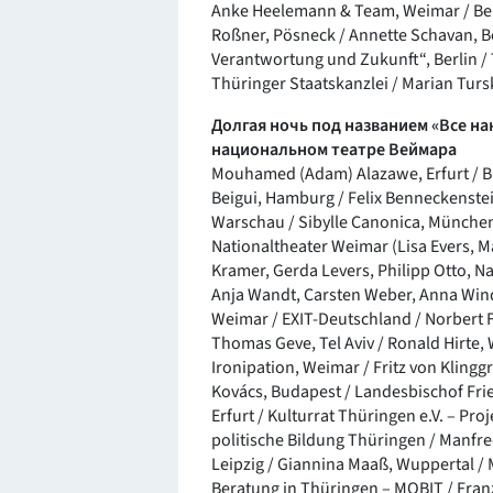
Anke Heelemann & Team, Weimar / Ben
Roßner, Pösneck / Annette Schavan, Be
Verantwortung und Zukunft“, Berlin 
Thüringer Staatskanzlei / Marian Turs
Долгая ночь под названием «Все н
национальном театре Веймара
Mouhamed (Adam) Alazawe, Erfurt / B
Beigui, Hamburg / Felix Benneckenstei
Warschau / Sibylle Canonica, München
Nationaltheater Weimar (Lisa Evers, 
Kramer, Gerda Levers, Philipp Otto, Na
Anja Wandt, Carsten Weber, Anna Wi
Weimar / EXIT-Deutschland / Norbert F
Thomas Geve, Tel Aviv / Ronald Hirte, 
Ironipation, Weimar / Fritz von Klinggr
Kovács, Budapest / Landesbischof Frie
Erfurt / Kulturrat Thüringen e.V. – Pr
politische Bildung Thüringen / Manfred 
Leipzig / Giannina Maaß, Wuppertal / 
Beratung in Thüringen – MOBIT / Fran