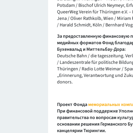
Potsdam / Bischof Ulrich Neymeyr, Erfu
QueerWeg Verein für Thüringen e.V. –
Jena / Oliver Rathkolb, Wien / Miriam
/ Harald Schmidt, Köln / Bernhard Vog
За предоставленную финансовую п
медийных форматов Фонд благода
Бухенвальд и Миттельбау-Дора:
Deutsche Bahn / die tageszeitung. V
/ Landeszentrale für politische Bild
Thüringen / Radio Lotte Weimar / Spar
„Erinnerung, Verantwortung und Zuku
donors.
Проект Фонда
мемориальных компл
При финансовой поддержке Уполн
правительства по вопросам культу
основании решения Германского Бу
канцелярии Тюрингии.