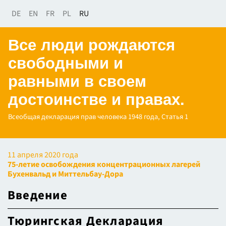
DE
EN
FR
PL
RU
Все люди рождаются
свободными и
равными в своем
достоинстве и правах.
Всеобщая декларация прав человека 1948 года, Статья 1
11 апреля 2020 года
75-летие освобождения концентрационных лагерей
Бухенвальд и Миттельбау-Дора
Введение
Тюрингская Декларация