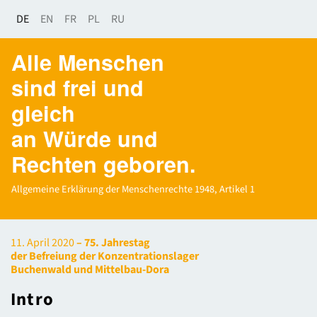
DE
EN
FR
PL
RU
Alle Menschen
sind frei und
gleich
an Würde und
Rechten geboren.
Allgemeine Erklärung der Menschenrechte 1948, Artikel 1
11. April 2020
– 75. Jahrestag
der Befreiung der Konzentrationslager
Buchenwald und Mittelbau-Dora
Intro